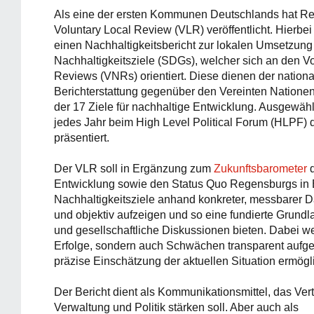
Als eine der ersten Kommunen Deutschlands hat R
Voluntary Local Review (VLR) veröffentlicht. Hierbei
einen Nachhaltigkeitsbericht zur lokalen Umsetzung
Nachhaltigkeitsziele (SDGs), welcher sich an den Vo
Reviews (VNRs) orientiert. Diese dienen der nation
Berichterstattung gegenüber den Vereinten Natione
der 17 Ziele für nachhaltige Entwicklung. Ausgewäh
jedes Jahr beim High Level Political Forum (HLPF)
präsentiert.
Der VLR soll in Ergänzung zum
Zukunftsbarometer
d
Entwicklung sowie den Status Quo Regensburgs in 
Nachhaltigkeitsziele anhand konkreter, messbarer D
und objektiv aufzeigen und so eine fundierte Grundla
und gesellschaftliche Diskussionen bieten. Dabei we
Erfolge, sondern auch Schwächen transparent aufge
präzise Einschätzung der aktuellen Situation ermögli
Der Bericht dient als Kommunikationsmittel, das Ver
Verwaltung und Politik stärken soll. Aber auch als