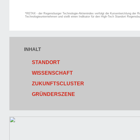
*RETAX - der Regensburger Technologie-Aktienindex verfolgt die Kursentwicklung der R
Technologieunternehmen und stellt einen Indikator für den High-Tech Standort Regensbu
INHALT
STANDORT
WISSENSCHAFT
ZUKUNFTSCLUSTER
GRÜNDERSZENE