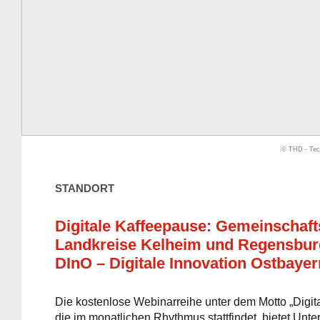
© THD - Tec
STANDORT
Digitale Kaffeepause: Gemeinschaft
Landkreise Kelheim und Regensbur
DInO – Digitale Innovation Ostbayer
Die kostenlose Webinarreihe unter dem Motto „Digit
die im monatlichen Rhythmus stattfindet, bietet Unt