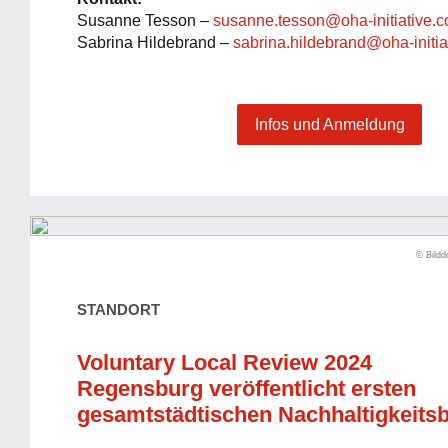
Susanne Tesson –
susanne.tesson@oha-initiative.
Sabrina Hildebrand –
sabrina.hildebrand@oha-initia
Infos und Anmeldung
© Bildd
STANDORT
Voluntary Local Review 2024
Regensburg veröffentlicht ersten
gesamtstädtischen Nachhaltigkeitsb